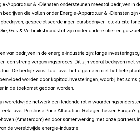
rgie-Apparatuur & -Diensten ondersteunen meestal bedrijven in d
 bedrijven die vallen onder Energie-Apparatuur & -Diensten zijn
agbedrijven, gespecialiseerde ingenieursbedrijven, elektriciteitsn
Olie, Gas & Verbruiksbrandstof zijn onder andere olie- en gaszoeke
van bedrijven in de energie-industrie zijn: lange investeringsc
en een streng vergunningsproces. Dit zijn vooral bedrijven met v
ur. De bedrijfswinst laat over het algemeen niet het hele plaatj
 beïnvloed worden door kapitaalinvesteringen, waarbij het soms
ver in de toekomst gedaan worden.
jn wereldwijde netwerk een leidende rol in waarderingsonderste
spreekt over Purchase Price Allocation. Gelegen tussen Europa’s
nehaven (Amsterdam) en door samenwerking met onze partners i
 van de wereldwijde energie-industrie.