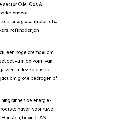
e sector Olie, Gas &
 onder andere
etten, energiecentrales etc.
rs, raffinaderijen,
ycli, een hoge drempel om
eel activa in de vorm van
e zien in deze industrie.
 gaat om grote bedragen of
uning binnen de energie-
 grootste haven voor ruwe
n Houston, bevindt AN